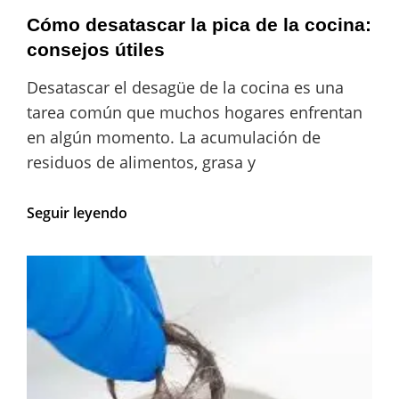
Cómo desatascar la pica de la cocina:
consejos útiles
Desatascar el desagüe de la cocina es una
tarea común que muchos hogares enfrentan
en algún momento. La acumulación de
residuos de alimentos, grasa y
Cómo
Seguir leyendo
desatascar
la
pica
de
la
cocina:
consejos
útiles