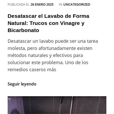
CATEGORÍAS
PUBLICADA EL
26 ENERO 2025
IN
UNCATEGORIZED
Desatascar el Lavabo de Forma
Natural: Trucos con Vinagre y
Bicarbonato
Desatascar un lavabo puede ser una tarea
molesta, pero afortunadamente existen
métodos naturales y efectivos para
solucionar este problema. Uno de los
remedios caseros más
Desatascar
Seguir leyendo
el
Lavabo
de
Forma
Natural: