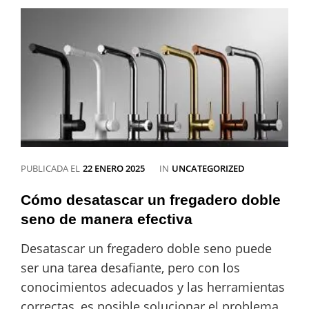
la
ducha
con
alambre:
solución
efectiva
y
económica
CATEGORÍAS
PUBLICADA EL
22 ENERO 2025
IN
UNCATEGORIZED
Cómo desatascar un fregadero doble
seno de manera efectiva
Desatascar un fregadero doble seno puede
ser una tarea desafiante, pero con los
conocimientos adecuados y las herramientas
correctas, es posible solucionar el problema