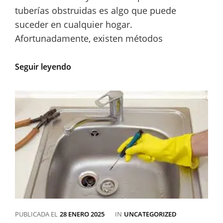
tuberías obstruidas es algo que puede
suceder en cualquier hogar.
Afortunadamente, existen métodos
Desatascar
Seguir leyendo
tuberías
de
forma
natural
con
vinagre:
una
solución
efectiva
CATEGORÍAS
PUBLICADA EL
28 ENERO 2025
IN
UNCATEGORIZED