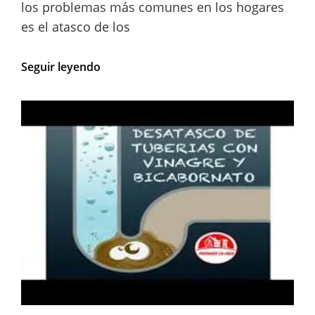
los problemas más comunes en los hogares
es el atasco de los
Cómo
Seguir leyendo
desatascar
los
pelos
del
lavabo:
consejos
útiles
para
un
drenaje
limpio.