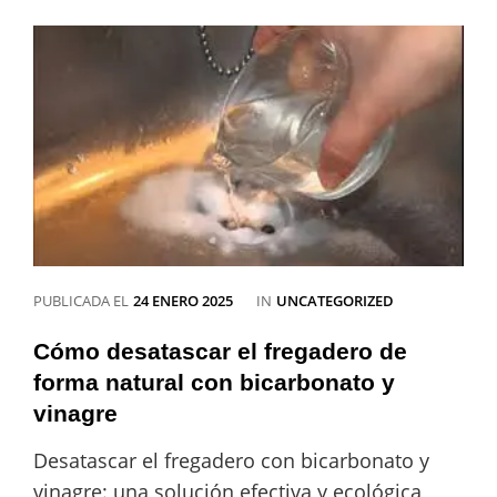
el
desagüe
del
lavabo:
Consejos
útiles
CATEGORÍAS
PUBLICADA EL
24 ENERO 2025
IN
UNCATEGORIZED
Cómo desatascar el fregadero de
forma natural con bicarbonato y
vinagre
Desatascar el fregadero con bicarbonato y
vinagre: una solución efectiva y ecológica