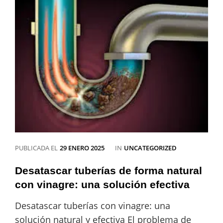
de
la
ducha
de
forma
efectiva
CATEGORÍAS
PUBLICADA EL
29 ENERO 2025
IN
UNCATEGORIZED
Desatascar tuberías de forma natural
con vinagre: una solución efectiva
Desatascar tuberías con vinagre: una
solución natural y efectiva El problema de