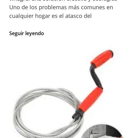
Uno de los problemas más comunes en
cualquier hogar es el atasco del
Cómo
Seguir leyendo
desatascar
el
fregadero
de
forma
natural
con
bicarbonato
y
vinagre