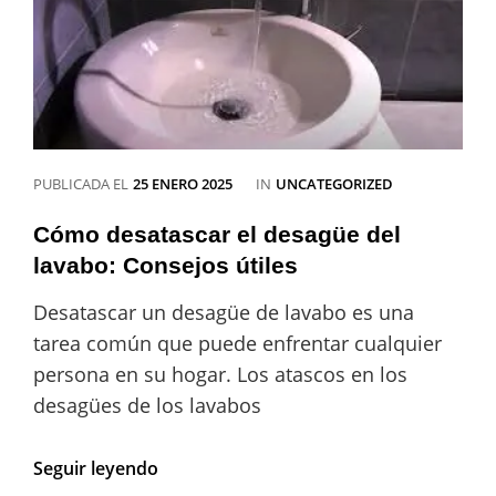
Trucos
con
Vinagre
y
Bicarbonato
CATEGORÍAS
PUBLICADA EL
25 ENERO 2025
IN
UNCATEGORIZED
Cómo desatascar el desagüe del
lavabo: Consejos útiles
Desatascar un desagüe de lavabo es una
tarea común que puede enfrentar cualquier
persona en su hogar. Los atascos en los
desagües de los lavabos
Cómo
Seguir leyendo
desatascar