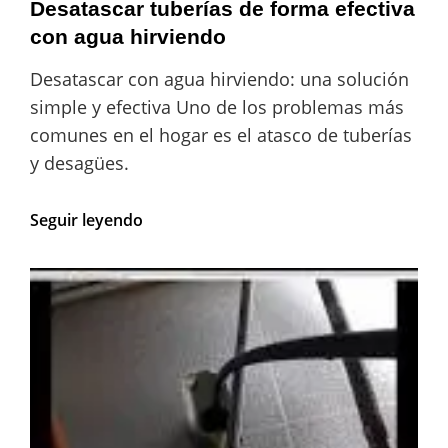
natural
Desatascar tuberías de forma efectiva
con
con agua hirviendo
bicarbonato
y
Desatascar con agua hirviendo: una solución
sal
simple y efectiva Uno de los problemas más
comunes en el hogar es el atasco de tuberías
y desagües.
Desatascar
Seguir leyendo
tuberías
de
forma
efectiva
con
agua
hirviendo