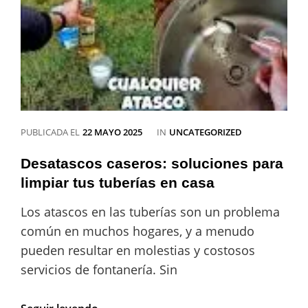
Soluciones
Profesionales
para
sus
Instalaciones
de
Agua
CATEGORÍAS
PUBLICADA EL
22 MAYO 2025
IN
UNCATEGORIZED
Desatascos caseros: soluciones para
limpiar tus tuberías en casa
Los atascos en las tuberías son un problema
común en muchos hogares, y a menudo
pueden resultar en molestias y costosos
servicios de fontanería. Sin
Desatascos