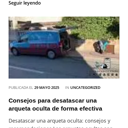
Desatascar
Seguir leyendo
arqueta:
precio
y
consideraciones
importantes
a
tener
en
cuenta
CATEGORÍAS
PUBLICADA EL
29 MAYO 2025
IN
UNCATEGORIZED
Consejos para desatascar una
arqueta oculta de forma efectiva
Desatascar una arqueta oculta: consejos y