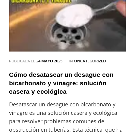
La
solución
eficaz
para
problemas
de
obstrucción
CATEGORÍAS
PUBLICADA EL
24 MAYO 2025
IN
UNCATEGORIZED
Cómo desatascar un desagüe con
bicarbonato y vinagre: solución
casera y ecológica
Desatascar un desagüe con bicarbonato y
vinagre es una solución casera y ecológica
para resolver problemas comunes de
obstrucción en tuberías. Esta técnica, que ha