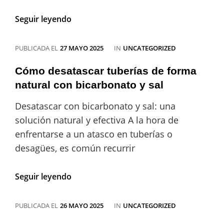
Desatascar
Seguir leyendo
con
sal:
Una
CATEGORÍAS
PUBLICADA EL
27 MAYO 2025
IN
UNCATEGORIZED
solución
natural
Cómo desatascar tuberías de forma
y
natural con bicarbonato y sal
efectiva
para
Desatascar con bicarbonato y sal: una
problemas
solución natural y efectiva A la hora de
de
obstrucciones
enfrentarse a un atasco en tuberías o
desagües, es común recurrir
Cómo
Seguir leyendo
desatascar
tuberías
de
CATEGORÍAS
PUBLICADA EL
26 MAYO 2025
IN
UNCATEGORIZED
forma