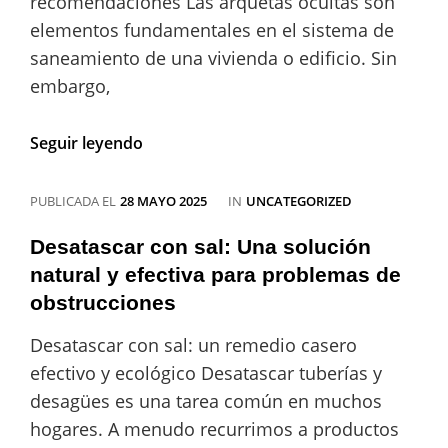
recomendaciones Las arquetas ocultas son
elementos fundamentales en el sistema de
saneamiento de una vivienda o edificio. Sin
embargo,
Consejos
Seguir leyendo
para
desatascar
una
CATEGORÍAS
PUBLICADA EL
28 MAYO 2025
IN
UNCATEGORIZED
arqueta
oculta
Desatascar con sal: Una solución
de
natural y efectiva para problemas de
forma
obstrucciones
efectiva
Desatascar con sal: un remedio casero
efectivo y ecológico Desatascar tuberías y
desagües es una tarea común en muchos
hogares. A menudo recurrimos a productos