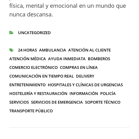
física, mental y emocional en un mundo que
nunca descansa.
UNCATEGORIZED
CATEGORÍAS
24 HORAS
AMBULANCIA
ATENCIÓN AL CLIENTE
ETIQUETAS
ATENCIÓN MÉDICA
AYUDA INMEDIATA
BOMBEROS
COMERCIO ELECTRÓNICO
COMPRAS EN LÍNEA
COMUNICACIÓN EN TIEMPO REAL
DELIVERY
ENTRETENIMIENTO
HOSPITALES Y CLÍNICAS DE URGENCIAS
HOSTELERÍA Y RESTAURACIÓN
INFORMACIÓN
POLICÍA
SERVICIOS
SERVICIOS DE EMERGENCIA
SOPORTE TÉCNICO
TRANSPORTE PÚBLICO
Navegación