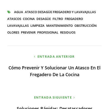
CATEGORÍAS
AGUA
ATASCO DESAGÜE FREGADERO Y LAVAVAJILLAS
ETIQUETAS
ATASCOS
COCINA
DESAGÜE
FILTRO
FREGADERO
LAVAVAJILLAS
LIMPIEZA
MANTENIMIENTO
OBSTRUCCIÓN
OLORES
PREVENIR
PROFESIONAL
RESIDUOS
Navegación
ENTRADA ANTERIOR
de
Cómo Prevenir Y Solucionar Un Atasco En El
entradas
Fregadero De La Cocina
ENTRADA SIGUIENTE
Soluciones Rápidas: Desatascadores