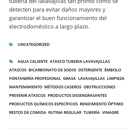
tubería del lavavajillas tan pronto como se
detecten para evitar daños mayores y
garantizar el buen funcionamiento del
electrodoméstico a largo plazo.
UNCATEGORIZED
CATEGORÍAS
AGUA CALIENTE
ATASCO TUBERIA LAVAVAJILLAS
ETIQUETAS
ATASCOS
BICARBONATO DE SODIO
DETERGENTE
ÉMBOLO
FONTANERÍA PROFESIONAL
GRASA
LAVAVAJILLAS
LIMPIEZA
MANTENIMIENTO
MÉTODOS CASEROS
OBSTRUCCIONES
PREVENIR ATASCOS
PRODUCTOS DESENGRASANTES
PRODUCTOS QUÍMICOS ESPECÍFICOS
RENDIMIENTO ÓPTIMO
RESTOS DE COMIDA
RUTINA REGULAR
TUBERÍA
VINAGRE
Navegación