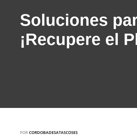
Soluciones pa
¡Recupere el P
POR
CORDOBADESATASCOSES