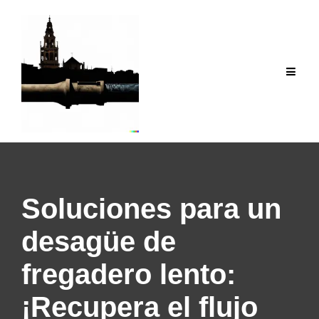
Saltar
al
contenido
Soluciones para un
desagüe de
fregadero lento:
¡Recupera el flujo