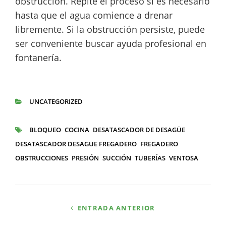
obstrucción. Repite el proceso si es necesario
hasta que el agua comience a drenar
libremente. Si la obstrucción persiste, puede
ser conveniente buscar ayuda profesional en
fontanería.
UNCATEGORIZED
CATEGORÍAS
BLOQUEO
COCINA
DESATASCADOR DE DESAGÜE
ETIQUETAS
DESATASCADOR DESAGUE FREGADERO
FREGADERO
OBSTRUCCIONES
PRESIÓN
SUCCIÓN
TUBERÍAS
VENTOSA
Navegación
ENTRADA ANTERIOR
de