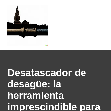
Saltar
al
contenido
Desatascador de
desagüe: la
herramienta
imprescindible para