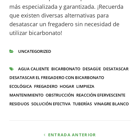
más especializada y garantizada. ¡Recuerda
que existen diversas alternativas para
desatascar un fregadero sin necesidad de
utilizar bicarbonato!
UNCATEGORIZED
CATEGORÍAS
AGUA CALIENTE
BICARBONATO
DESAGÜE
DESATASCAR
ETIQUETAS
DESATASCAR EL FREGADERO CON BICARBONATO
ECOLÓGICA
FREGADERO
HOGAR
LIMPIEZA
MANTENIMIENTO
OBSTRUCCIÓN
REACCIÓN EFERVESCENTE
RESIDUOS
SOLUCIÓN EFECTIVA
TUBERÍAS
VINAGRE BLANCO
Navegación
ENTRADA ANTERIOR
de