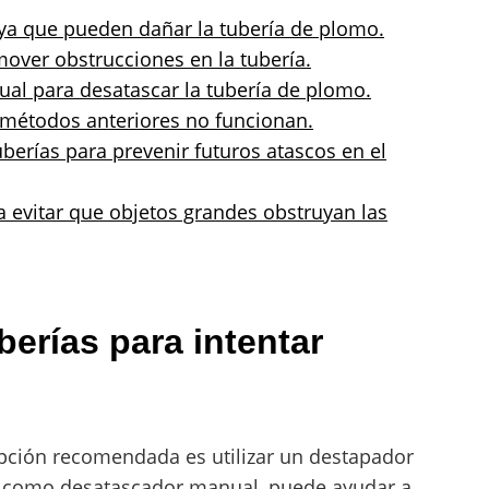
 ya que pueden dañar la tubería de plomo.
emover obstrucciones en la tubería.
al para desatascar la tubería de plomo.
s métodos anteriores no funcionan.
erías para prevenir futuros atascos en el
ara evitar que objetos grandes obstruyan las
erías para intentar
pción recomendada es utilizar un destapador
do como desatascador manual, puede ayudar a