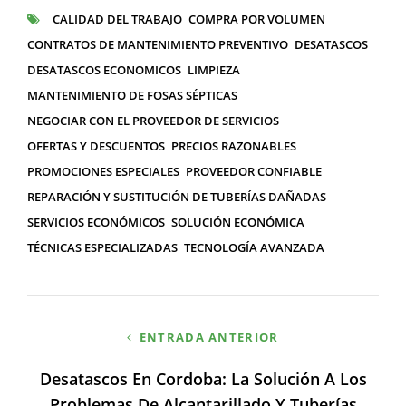
CALIDAD DEL TRABAJO
COMPRA POR VOLUMEN
ETIQUETAS
CONTRATOS DE MANTENIMIENTO PREVENTIVO
DESATASCOS
DESATASCOS ECONOMICOS
LIMPIEZA
MANTENIMIENTO DE FOSAS SÉPTICAS
NEGOCIAR CON EL PROVEEDOR DE SERVICIOS
OFERTAS Y DESCUENTOS
PRECIOS RAZONABLES
PROMOCIONES ESPECIALES
PROVEEDOR CONFIABLE
REPARACIÓN Y SUSTITUCIÓN DE TUBERÍAS DAÑADAS
SERVICIOS ECONÓMICOS
SOLUCIÓN ECONÓMICA
TÉCNICAS ESPECIALIZADAS
TECNOLOGÍA AVANZADA
Navegación
ENTRADA ANTERIOR
de
Desatascos En Cordoba: La Solución A Los
entradas
Problemas De Alcantarillado Y Tuberías