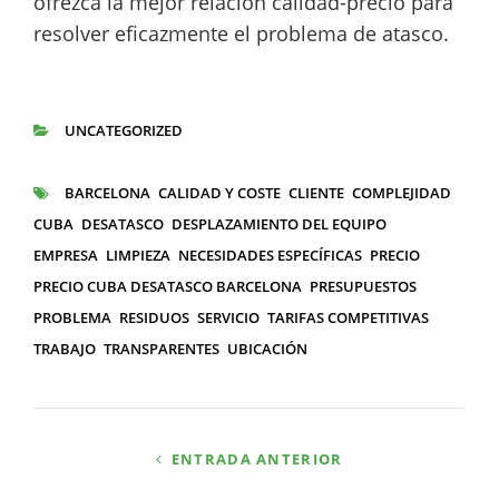
ofrezca la mejor relación calidad-precio para
resolver eficazmente el problema de atasco.
UNCATEGORIZED
CATEGORÍAS
BARCELONA
CALIDAD Y COSTE
CLIENTE
COMPLEJIDAD
ETIQUETAS
CUBA
DESATASCO
DESPLAZAMIENTO DEL EQUIPO
EMPRESA
LIMPIEZA
NECESIDADES ESPECÍFICAS
PRECIO
PRECIO CUBA DESATASCO BARCELONA
PRESUPUESTOS
PROBLEMA
RESIDUOS
SERVICIO
TARIFAS COMPETITIVAS
TRABAJO
TRANSPARENTES
UBICACIÓN
Navegación
ENTRADA ANTERIOR
de