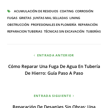
CATEGORÍAS
ACUMULACIÓN DE RESIDUOS
COATING
CORROSIÓN
ETIQUETAS
FUGAS
GRIETAS
JUNTAS MAL SELLADAS
LINING
OBSTRUCCIÓN
PROFESIONALES EN PLOMERÍA
REPARACIÓN
REPARACION TUBERIAS
TÉCNICAS SIN EXCAVACIÓN
TUBERÍAS
Navegación
ENTRADA ANTERIOR
de
Cómo Reparar Una Fuga De Agua En Tubería
entradas
De Hierro: Guía Paso A Paso
ENTRADA SIGUIENTE
Reparación De Desagües Sin Obras: Una