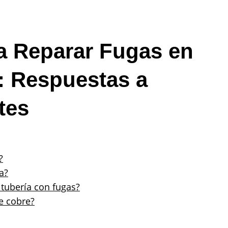
a Reparar Fugas en
: Respuestas a
tes
?
a?
 tubería con fugas?
e cobre?