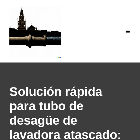
Saltar
al
contenido
Solución rápida
para tubo de
desagüe de
lavadora atascado: