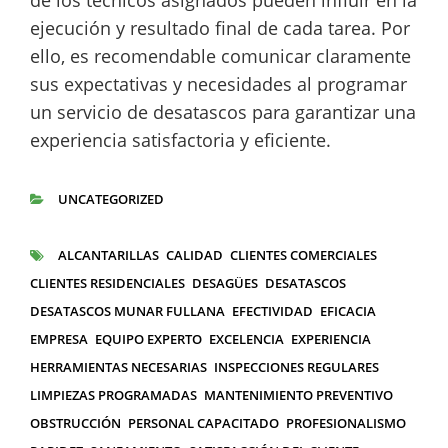
de los técnicos asignados pueden influir en la
ejecución y resultado final de cada tarea. Por
ello, es recomendable comunicar claramente
sus expectativas y necesidades al programar
un servicio de desatascos para garantizar una
experiencia satisfactoria y eficiente.
UNCATEGORIZED
CATEGORÍAS
ALCANTARILLAS
CALIDAD
CLIENTES COMERCIALES
ETIQUETAS
CLIENTES RESIDENCIALES
DESAGÜES
DESATASCOS
DESATASCOS MUNAR FULLANA
EFECTIVIDAD
EFICACIA
EMPRESA
EQUIPO EXPERTO
EXCELENCIA
EXPERIENCIA
HERRAMIENTAS NECESARIAS
INSPECCIONES REGULARES
LIMPIEZAS PROGRAMADAS
MANTENIMIENTO PREVENTIVO
OBSTRUCCIÓN
PERSONAL CAPACITADO
PROFESIONALISMO