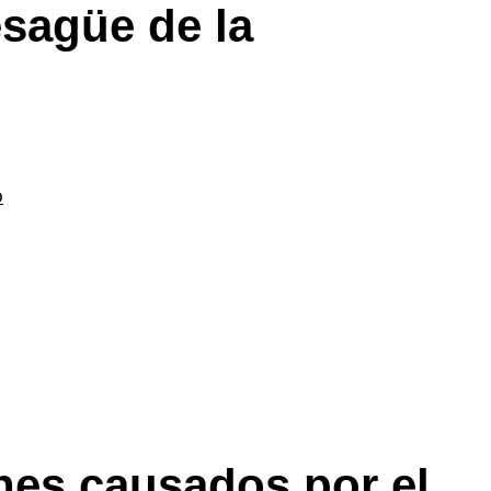
esagüe de la
o
es causados por el