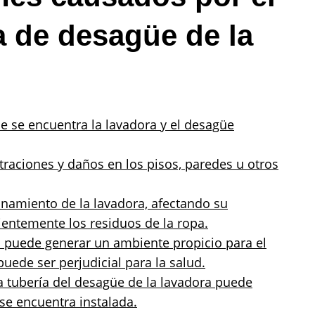
a de desagüe de la
e se encuentra la lavadora y el desagüe
raciones y daños en los pisos, paredes u otros
ionamiento de la lavadora, afectando su
ientemente los residuos de la ropa.
s puede generar un ambiente propicio para el
puede ser perjudicial para la salud.
la tubería del desagüe de la lavadora puede
se encuentra instalada.