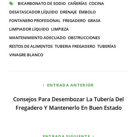
BICARBONATO DE SODIO
CAÑERÍAS
COCINA
ETIQUETAS
DESATASCADOR LÍQUIDO
DRENAJE
ÉMBOLO
FONTANERO PROFESIONAL
FREGADERO
GRASA
LIMPIADOR LÍQUIDO
LIMPIEZA
MANTENIMIENTO ADECUADO
OBSTRUCCIONES
RESTOS DE ALIMENTOS
TUBERIA FREGADERO
TUBERÍAS
VINAGRE BLANCO
Navegación
ENTRADA ANTERIOR
de
Consejos Para Desembozar La Tubería Del
entradas
Fregadero Y Mantenerlo En Buen Estado
ENTRADA SIGUIENTE